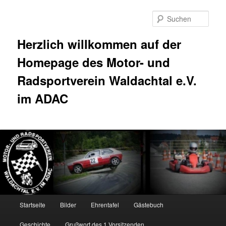
Zum
Inhalt
Such
wechseln
Herzlich willkommen auf der
Homepage des Motor- und
Radsportverein Waldachtal e.V.
im ADAC
Hauptmenü
Startseite
Bilder
Ehrentafel
Gästebuch
Geschichte
Grußwort des 1.Vorsitzenden