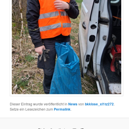
Dieser Eintrag wurde veröffentlicht in
News
von
bkklose_xl1tz272
.
Setze ein Lesezeichen zum
Permalink
.