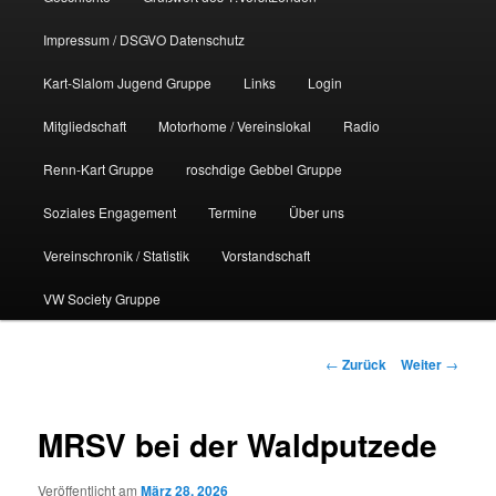
Impressum / DSGVO Datenschutz
Kart-Slalom Jugend Gruppe
Links
Login
Mitgliedschaft
Motorhome / Vereinslokal
Radio
Renn-Kart Gruppe
roschdige Gebbel Gruppe
Soziales Engagement
Termine
Über uns
Vereinschronik / Statistik
Vorstandschaft
VW Society Gruppe
Beitragsnavigation
←
Zurück
Weiter
→
MRSV bei der Waldputzede
Veröffentlicht am
März 28, 2026