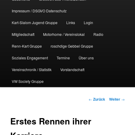
Impressum / DSGVO Datenschutz
Kart-Slalom Jugend Gruppe
Links
Login
Mitgliedschaft
Motorhome / Vereinslokal
Radio
Renn-Kart Gruppe
roschdige Gebbel Gruppe
Soziales Engagement
Termine
Über uns
Vereinschronik / Statistik
Vorstandschaft
VW Society Gruppe
Beitragsnavigation
←
Zurück
Weiter
→
Erstes Rennen ihrer