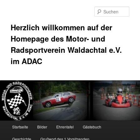
Zum
Inhalt
Such
wechseln
Herzlich willkommen auf der
Homepage des Motor- und
Radsportverein Waldachtal e.V.
im ADAC
Hauptmenü
Startseite
Bilder
Ehrentafel
Gästebuch
Geschichte
Grußwort des 1.Vorsitzenden